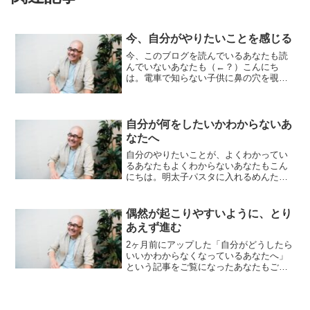
今、自分がやりたいことを感じる
今、このブログを読んでいるあなたも読
んでいないあなたも（←？）こんにち
は。電車で知らない子供に鼻の穴を覗き
込まれ杉田です。1週間お疲れさまでし
た！えーと、セラピーをしていると、
「趣味を持ちたいと思って、○○をはじめ
てみたんですけど、本当にや...
自分が何をしたいかわからないあ
なたへ
自分のやりたいことが、よくわかってい
るあなたもよくわからないあなたもこん
にちは。明太子パスタに入れるめんたい
が少な杉田です。1週間お疲れさまでし
た！えーと、まずはちょっと友人と私の
会話を。友人 「自分が次にどんな仕事
偶然が起こりやすいように、とり
をしたいかわからないんで...
あえず進む
2ヶ月前にアップした「自分がどうしたら
いいかわからなくなっているあなたへ」
という記事をご覧になったあなたもご覧
になっていないあなたもこんにちは。ス
ーパーのレジで「いっしょですか？」と
聞かれたので、「商品を１つのカゴにい