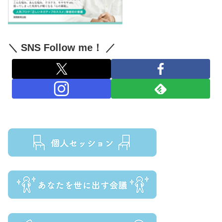
＼ SNS Follow me！ ／