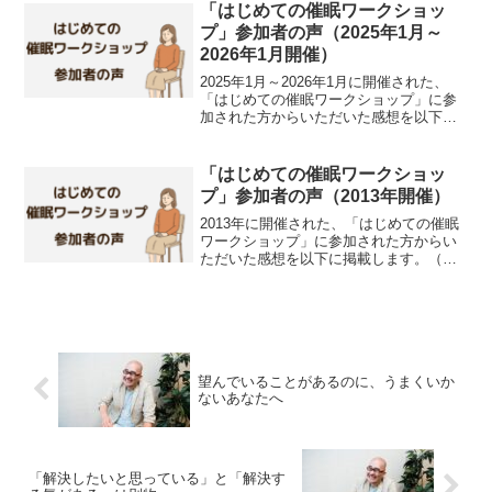
さまでした！えーと、今回は、1年ぶりの
「はじめての催眠ワークショッ
「はじめての催眠ワー...
プ」参加者の声（2025年1月～
2026年1月開催）
2025年1月～2026年1月に開催された、
「はじめての催眠ワークショップ」に参
加された方からいただいた感想を以下に
掲載します。（ご本人の許可をいただい
て掲載しております）杉田さん昨日はあ
りがとうございました。お土産を受け取
「はじめての催眠ワークショッ
っていただけて嬉...
プ」参加者の声（2013年開催）
2013年に開催された、「はじめての催眠
ワークショップ」に参加された方からい
ただいた感想を以下に掲載します。（ご
本人の許可をいただいて掲載しておりま
す）メンタルトラベル杉田さまこんにち
は。Ｍ．Ｕです。無意識が走り出してい
たため、ワークショッ...
望んでいることがあるのに、うまくいか
ないあなたへ
「解決したいと思っている」と「解決す