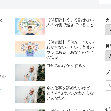
タ
【保存版】うまく話せない
カ
人の内側で起きていること
【保存版】「何がしたいか
月
わからない」という言葉の
ウラにある、あなたの本当
の悩み
自分の話ばかりする人
ブ
ベル
今の仕事を辞めたいけど、
く
どうすればいいかわからな
いあなたへ
心
「感覚」を感じることが大