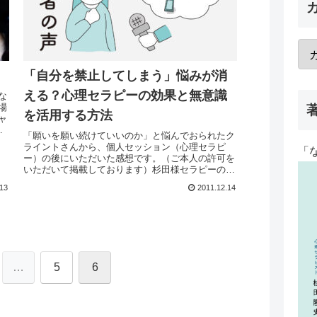
「自分を禁止してしまう」悩みが消
える？心理セラピーの効果と無意識
な
場
を活用する方法
ャ
！
「願いを願い続けていいのか」と悩んでおられたク
ん
ライントさんから、個人セッション（心理セラピ
「
ー）の後にいただいた感想です。（ご本人の許可を
いただいて掲載しております）杉田様セラピーの感
想を、いつかお伝えしたいと思ったまま、もう２年
.13
2011.12.14
以上時間が経...
…
5
6