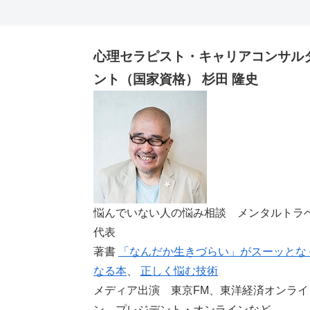
心理セラピスト・キャリアコンサル
ント（国家資格） 杉田 隆史
悩んでいない人の悩み相談 メンタルトラ
代表
著書
「なんだか生きづらい」がスーッとな
なる本
、
正しく悩む技術
メディア出演 東京FM、東洋経済オンライ
ン、プレジデント・オンラインなど