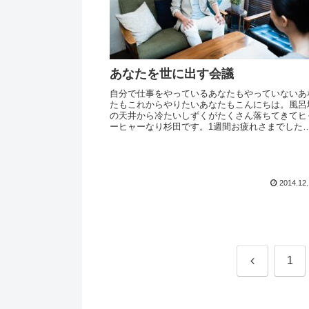
あなたを世に出す会議
自分で仕事をやっているあなたもやっていないあ
たもこれからやりたいあなたもこんにちは。風呂
の天井から冷たいしずくがたくさん落ちてきてヒ
ーヒャーなり杉田です。1週間お疲れさまでした
えーと、私、心理セラピストという仕事をずいぶ
長くやって...
2014.12
前
1
へ