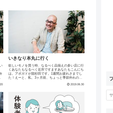
いきなり本丸に行く
い
欲しいモノを買う時、なるべく品揃えの多い店に行
くあなたもなるべく近所ですますあなたもこんにち
キ
は。アボガドが固杉田です。1週間お疲れさまでし
フ
た！えーと、私、3ヶ月前、ちょっと季節外れの買
と
い物をしたんですよ。それがネットではなく、久々
.20
2019.06.30
にお店に行...