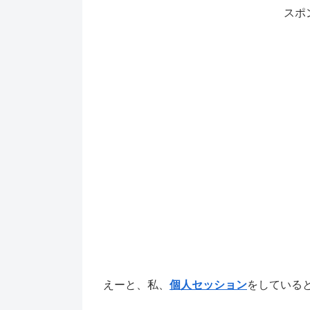
スポ
えーと、私、
個人セッション
をしている