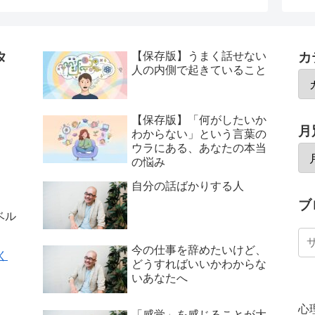
タ
【保存版】うまく話せない
カ
人の内側で起きていること
【保存版】「何がしたいか
月
わからない」という言葉の
ウラにある、あなたの本当
の悩み
自分の話ばかりする人
ブ
ベル
今の仕事を辞めたいけど、
く
どうすればいいかわからな
いあなたへ
心
「感覚」を感じることが大