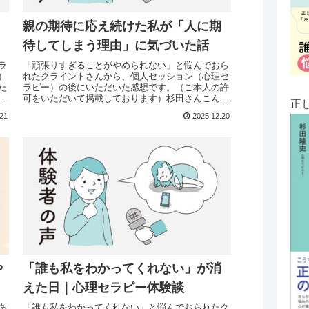
親の期待に応え続けた私が「人に期
待してしまう理由」に気づいた話
ラ
「頑張りすぎることがやめられない」と悩んでおら
）
れたクライントさんから、個人セッション（心理セ
た
ラピー）の後にいただいた感想です。（ご本人の許
可をいただいて掲載しております）杉田さんこんに
正
や
ちは、◯◯です。先日は大変ありがとうございまし
.21
2025.12.20
た。先に申...
や
「誰も私をわかってくれない」が消
えた日｜心理セラピー体験談
あ
「誰も私をわかってくれない」と悩んでおられたク