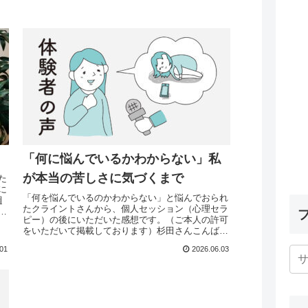
「何に悩んでいるかわからない」私
が本当の苦しさに気づくまで
た
に
「何を悩んでいるのかわからない」と悩んでおられ
週
たクライントさんから、個人セッション（心理セラ
さ
ピー）の後にいただいた感想です。（ご本人の許可
あ
をいただいて掲載しております）杉田さんこんばん
は。昨日お世話になった、○○です。連続でしつこく
.01
2026.06.03
て恐れ入...