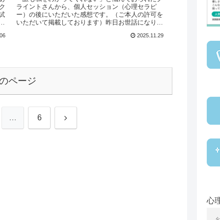
ク
ライントさんから、個人セッション（心理セラピ
試
ー）の後にいただいた感想です。（ご本人の許可を
タ
いただいて掲載しております）昨日お世話になりま
ご
した、◯◯です。昨日はありがとうございました。
.06
2025.11.29
カウンセリン...
のページ
次
…
6
へ
心