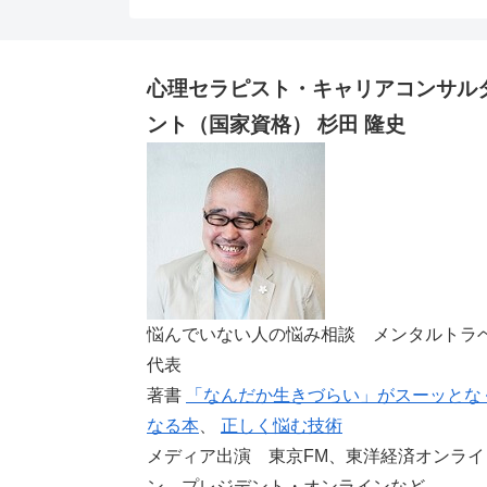
心理セラピスト・キャリアコンサル
ント（国家資格） 杉田 隆史
悩んでいない人の悩み相談 メンタルトラ
代表
著書
「なんだか生きづらい」がスーッとな
なる本
、
正しく悩む技術
メディア出演 東京FM、東洋経済オンライ
ン、プレジデント・オンラインなど