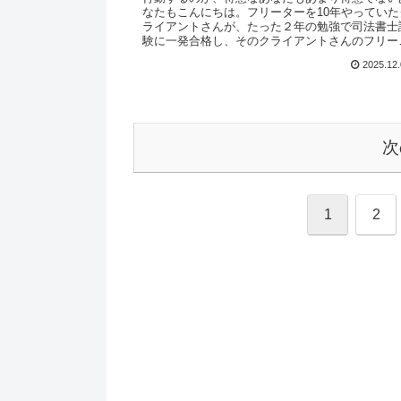
なたもこんにちは。フリーターを10年やっていた
ライアントさんが、たった２年の勉強で司法書士
験に一発合格し、そのクライアントさんのフリー
ー時代を思い出しながらジーンとき杉田です。（
2025.12
本人の許...
次
1
2