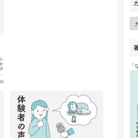
ら
セ
「
許
ん
しま
.15