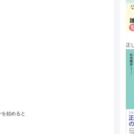
正
かを始めると