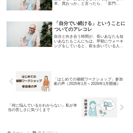
本、買おっか」と言ったら、「肛門
科？」と聞き返されて唖然とし杉田で
す。1週間お疲れさまでした！えーと、今
回は、個人セッションしている時の話か
ら入りたいと思うんですけど、...
「自分でい続ける」ということに
ついてのアレコレ
自分と向き合う時間が、長いあなたも短
いあなたもこんにちは。早朝にウォーキ
ングをしていると、前を歩いている人が
ダッシュする確率が高く、「こんな大き
な男が黒ずくめの格好で息をハァハァさ
せながら歩いてるのはやっぱり怖いよ
な」と思い杉田です。1週間...
「はじめての催眠ワークショップ」参加
者の声（2025年1月～2026年1月開催）
「何に悩んでいるかわからない」私が本
当の苦しさに気づくまで
ホーム
生きづらい