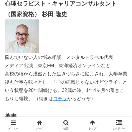
心理セラピスト・キャリアコンサルタント
（国家資格） 杉田 隆史
悩んでいない人の悩み相談 メンタルトラベル代表
メディア出演 東京FM、東洋経済オンラインなど
高校の頃から漠然とした生きづらさに悩まされ、大学卒業
後も仕事を転々とし、「心の病気じゃないけどツライ」と
いう状態を20年間続ける。32歳の時、1年4ヶ月の引きこ
もりも経験。 （続きは
コチラ
からどうぞ）
著書
「なんだか生きづらい」がスーッとなくなる本
メニュー
ホーム
検索
トップ
サイドバー