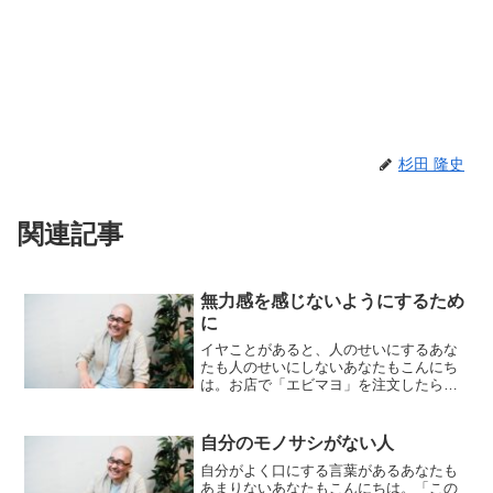
杉田 隆史
関連記事
無力感を感じないようにするため
に
イヤことがあると、人のせいにするあな
たも人のせいにしないあなたもこんにち
は。お店で「エビマヨ」を注文したら
「杉マヨ」というアダ名を付けられて意
表をつかれ杉田です。1週間お疲れさまで
した！えーと、ちょっと前に、久々に会
自分のモノサシがない人
った友人と話をしていたら...
自分がよく口にする言葉があるあなたも
あまりないあなたもこんにちは。「この