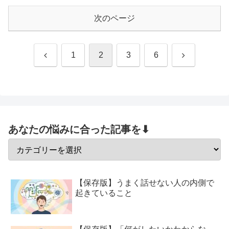
次のページ
前
次
1
2
3
6
へ
へ
あなたの悩みに合った記事を⬇
【保存版】うまく話せない人の内側で
起きていること