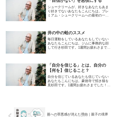
「自信がない」を悪役にする
シュークリームが、好きなあなたもあま
り好きでないあなたもこんにちは。プレ
ミアム・シュークリームへの最初の一口
で2/3のカスタードが飛び出て上着に落ち
現実を受け止めるまでに時間がかかり杉
田です。1週間お疲れさまでした！えー
と、セラピーをしてい...
井の中の蛙のススメ
毎日運動をしているあなたもしていない
あなたもこんにちは。ジムに事務的な顔
して行き杉田です。1週間お疲れさまでし
た！どうでしょう、みなさんは、日頃運
動していますか？私は、ウォーキングと
水泳をしているんですけど、先日、朝に
いつも通りウォーキング...
「自分を信じる」とは、自分の
【何を】信じること？
自分を信じているあなたも信じていない
あなたもこんにちは。豪徳寺で招き猫を
見杉田です。1週間お疲れさまでした！え
ーと、今回は、ちょっとみなさんにお聞
きしたいと思っていることがあるんです
けど、いろいろな媒体を見ていると、有
名な人が、「自分を信じ...
親への罪悪感が消えた理由｜親子の境界