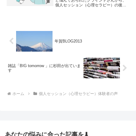
と悩んでおられたクライントさんから、
個人セッション（心理セラピー）の後に
いただいた感想です。（ご本人の許可を
いただいて掲載しております）△/
△(土)、△時半にをセラピーを受けた○○
です。当日は大変お世話に...
年賀BLOG2013
雑誌「BIG tomorrow 」に杉田が出ていま
す
ホーム
個人セッション（心理セラピー）体験者の声
あなたの悩みに合った記事を⬇