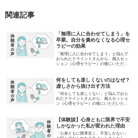
関連記事
「無理に人に合わせてしまう」を
卒業。自分を責めなくなる心理セ
ラピーの効果
「無理に人に合わせてしまう」と悩んで
おられたクライントさんから、個人セッ
ション（心理セラピー）の後にいただい
た感想です。（ご本人の許可をいただい
て掲載しております）おはようございま
す。○月△日に、個人セッションを受けま
何をしても楽しくないのはなぜ？
した、福岡県在住の●●...
虚しさから抜け出す方法
「何をしても楽しくない」と悩んでおら
れたクライントさんから、個人セッショ
ン（心理セラピー）の後にいただいた感
想です。（ご本人の許可をいただいて掲
載しております）杉田さま先日はありが
とうございました。心理の世界を６年ほ
【体験談】心身ともに限界で不安
ど散策し、母との依存関係...
しかなかった私が変われた理由
「心身ともに限界近く、不安しかない」