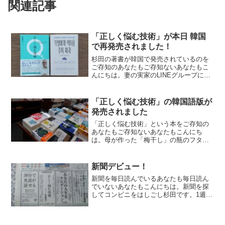
関連記事
「正しく悩む技術」が本日 韓国
で再発売されました！
杉田の著書が韓国で発売されているのを
ご存知のあなたもご存知ないあなたもこ
んにちは。妻の実家のLINEグループに初
参加し「箱根、どんな髪型で行くか悩む
なぁ」「宿にドライヤー付いていて良か
ったー！」と若干攻めた投稿をしたら、
「正しく悩む技術」の韓国語版が
反応が薄くて気まずい...
発売されました
「正しく悩む技術」という本をご存知の
あなたもご存知ないあなたもこんにち
は。母が作った「梅干し」の瓶のフタが
固くて開かないのは、「私の腕力を鍛え
るために、母が送り込んだ運動器具なの
ではないか」という気がし杉田です。1週
新聞デビュー！
間お疲れさまでした！えー...
新聞を毎日読んでいるあなたも毎日読ん
でいないあなたもこんにちは。新聞を探
してコンビニをはしごし杉田です。1週間
お疲れさまでした！今日の毎日新聞（な
んと1面！）に、正しく悩む技術」の広告
が出ています。（大阪・九州は10月26日