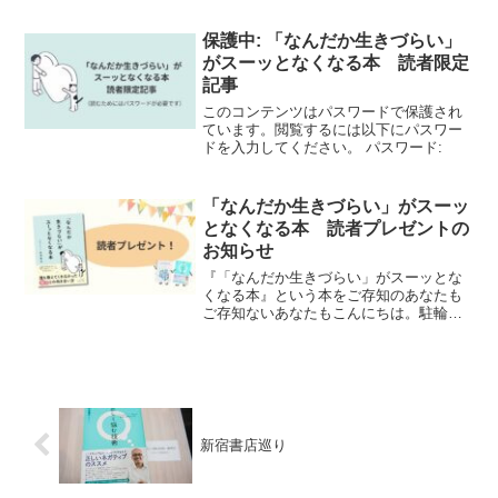
た！えーと、おかげさまで、本日、10月
18日、私の処女作、正しく悩む技術: 「な
保護中: 「なんだか生きづらい」
んとなく……つら...
がスーッとなくなる本 読者限定
記事
このコンテンツはパスワードで保護され
ています。閲覧するには以下にパスワー
ドを入力してください。 パスワード:
「なんだか生きづらい」がスーッ
となくなる本 読者プレゼントの
お知らせ
『「なんだか生きづらい」がスーッとな
くなる本』という本をご存知のあなたも
ご存知ないあなたもこんにちは。駐輪場
でとなりの自転車の棒状のハンドルがカ
ゴに突き刺さって自転車が出せなくなり
杉田です。1週間お疲れさまでした！あ、
みなさん、先月、3月2...
新宿書店巡り