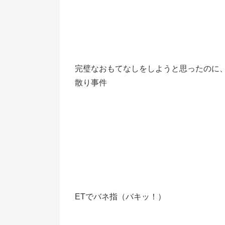
完璧なおもてなしをしようと思ったのに
散り事件
ETでバネ指（バキッ！）