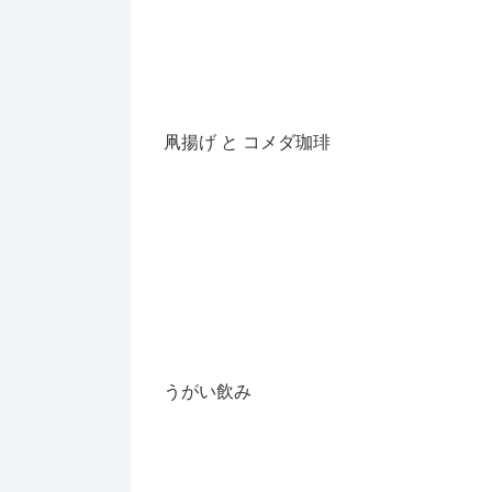
凧揚げ と コメダ珈琲
うがい飲み