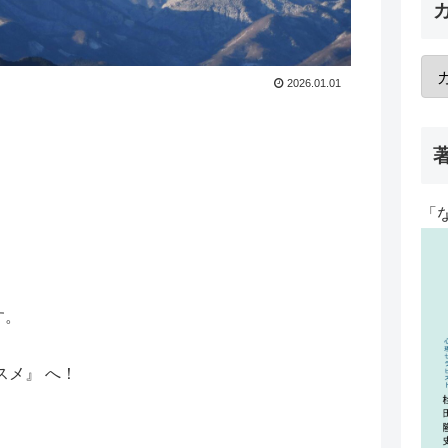
2026.01.01
「
す。
スメ』 へ！