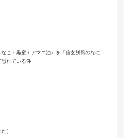
きなこ＋黒蜜＋アマニ油）を「信玄餅風のなに
て恐れている件
れた）