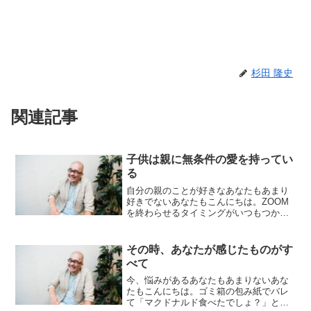
杉田 隆史
関連記事
子供は親に無条件の愛を持ってい
る
自分の親のことが好きなあなたもあまり
好きでないあなたもこんにちは。ZOOM
を終わらせるタイミングがいつもつかめ
なくて、クライアントさんの最後のご挨
拶の語尾が終わる前に切ってしまって
「アッ！！！」となることが多杉田で
その時、あなたが感じたものがす
す。1週間お疲れさまでした...
べて
今、悩みがあるあなたもあまりないあな
たもこんにちは。ゴミ箱の包み紙でバレ
て「マクドナルド食べたでしょ？」と言