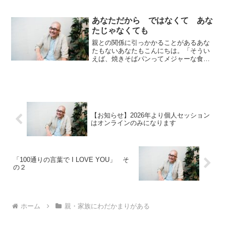
われてピクッとし杉田です。1週間お疲れ
さまでした！えーと、私、個人セッショ
ン（心理セラピー）をしていると、本当
あなただから ではなくて あな
にいろいろな相談を受け...
たじゃなくても
親との関係に引っかかることがあるあな
たもないあなたもこんにちは。「そうい
えば、焼きそばパンってメジャーな食べ
物だけど、家庭では作らないな。家では
焼きそばだけで完結するもんな」と思い
杉田です。1週間お疲れさまでした！えー
どうでしょう、みなさ...
【お知らせ】2026年より個人セッション
はオンラインのみになります
「100通りの言葉で I LOVE YOU」 そ
の２
ホーム
親・家族にわだかまりがある