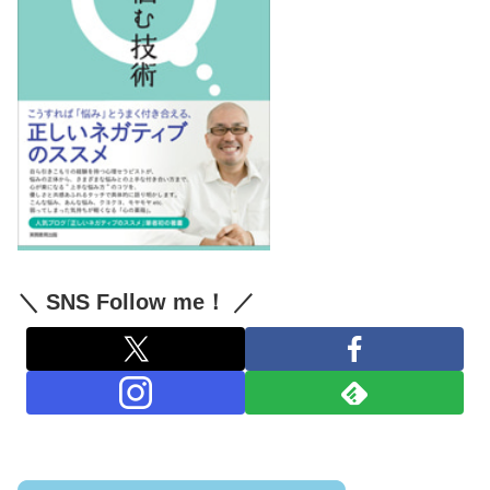
＼ SNS Follow me！ ／