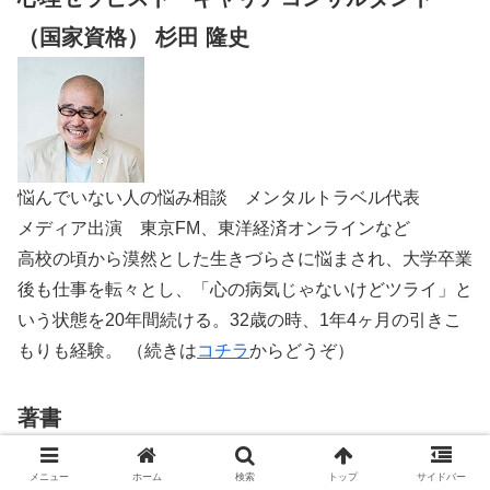
（国家資格） 杉田 隆史
悩んでいない人の悩み相談 メンタルトラベル代表
メディア出演 東京FM、東洋経済オンラインなど
高校の頃から漠然とした生きづらさに悩まされ、大学卒業
後も仕事を転々とし、「心の病気じゃないけどツライ」と
いう状態を20年間続ける。32歳の時、1年4ヶ月の引きこ
もりも経験。 （続きは
コチラ
からどうぞ）
著書
「なんだか生きづらい」がスーッとなくなる本
メニュー
ホーム
検索
トップ
サイドバー