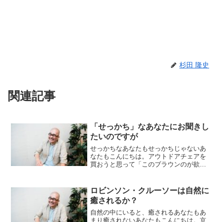
杉田 隆史
関連記事
「せっかち」なあなたにお聞きし
たいのですが
せっかちなあなたもせっかちじゃないあ
なたもこんにちは。アウトドアチェアを
買おうと思って「このブラウンのが欲し
い」と言ったら、「そんなウン◯色みた
いなのヤダ！」って言われたけど、その
理由を言ってしまったら、「今後、杉田
ロビンソン・クルーソーは自然に
家には、ブラウン系の色の...
癒されるか？
自然の中にいると、癒されるあなたもあ
まり癒されないあなたもこんにちは。京