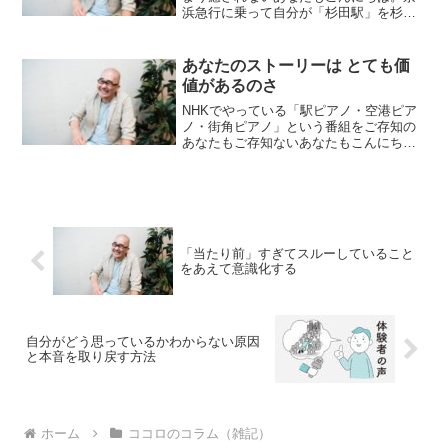
浜急行に乗って自分が「杉田駅」を杉田
ことに感動し杉田です。1週間お疲れさま
でした！ある時、Ａさんという方から、
こんな話をお聞きしました。Ａさんは、
あなたのストーリーは とても価
仕事場では少し話をする...
値があるのさ
NHKでやっている「駅ピアノ・空港ピア
ノ・街角ピアノ」という番組をご存知の
あなたもご存知ないあなたもこんにち
は。妻から、夏の暑い日限定のシャワー
の浴び方として、「シャワーを出して、
まだ水のうちに「顔」と「髪」を洗う。
水で「体」を洗うのは冷た...
「当たり前」すぎてスルーしていること
をあえて意識化する
自分がどう思っているかわからない原因
と本音を取り戻す方法
ホーム
ココロのコラム（雑記）